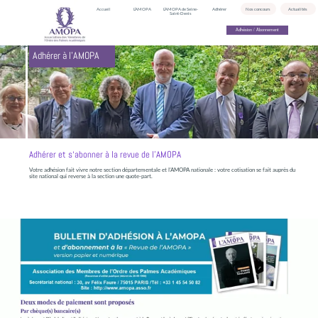
Accueil
L’AMOPA
L’AMOPA de Seine-
Adhérer
Nos concours
Actualités
Saint-Denis
Adhésion / Abonnement
Adhérer à l’AMOPA
Adhérer et s‘abonner à la revue de l’AMOPA
Votre adhésion fait vivre notre section départementale et l’AMOPA nationale : votre cotisation se fait auprès du
site national qui reverse à la section une quote-part.
BULLETIN D’ADHÉSION ET D’ABONNEMENT À TÉLÉCHARGER
LIEN VERS LE SITE NATIONAL