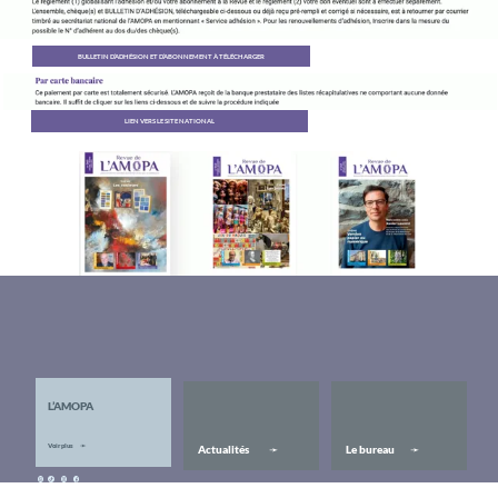
L’AMOPA
Voir plus
➛
Actualités
Le bureau
➛
➛